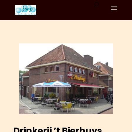
Drinkerij ’t Bierhuys