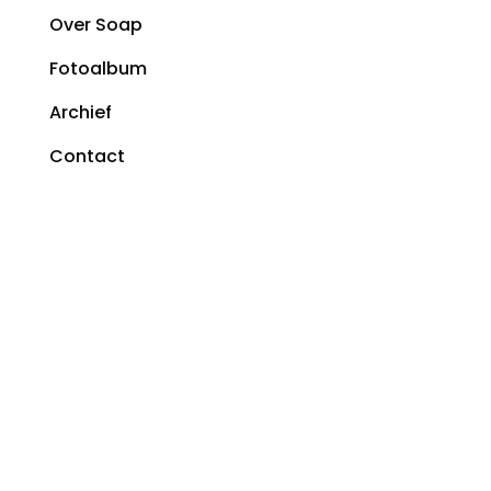
Over Soap
Fotoalbum
Archief
Contact
CONTACT
Stichting SOAP Woerden
Van Oudheusdenstraat 3A
3441 AM Woerden info@soapwoerden.nl