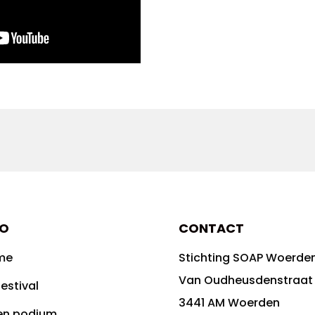
FO
CONTACT
me
Stichting SOAP Woerde
Van Oudheusdenstraat
estival
3441 AM Woerden
en podium