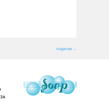
Volgende
→
n
 3A