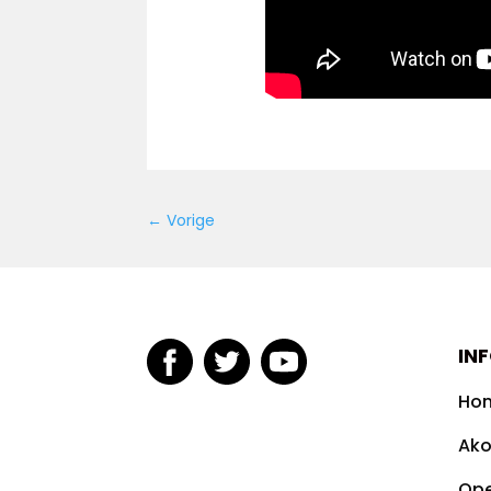
←
Vorige
IN
Ho
Ako
Op