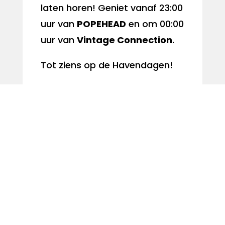
laten horen! Geniet vanaf 23:00
uur van
POPEHEAD
en om 00:00
uur van
Vintage Connection
.
Tot ziens op de Havendagen!
Zie ook:
SOAP
Mail:
woerdensoap@gmail.com
Website:
https://www.soapwo
erden.nl/
Facebook:
www.facebook.com
/StichtingOpenAkoestischPodi
um